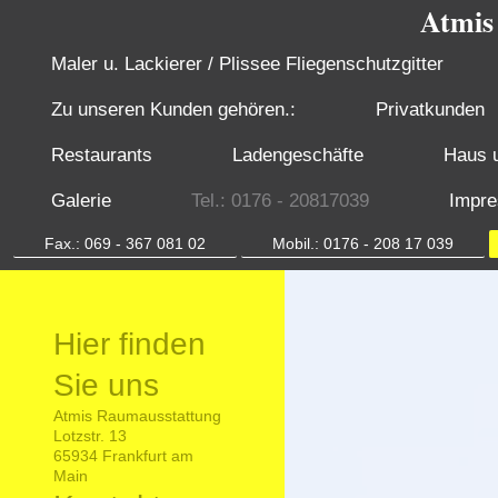
Atmis
Maler u. Lackierer / Plissee Fliegenschutzgitter
Zu unseren Kunden gehören.:
Privatkunden
Restaurants
Ladengeschäfte
Haus 
Galerie
Tel.: 0176 - 20817039
Impr
Fax.: 069 - 367 081 02
Mobil.: 0176 - 208 17 039
Hier finden
Sie uns
Atmis Raumausstattung
Lotzstr. 13
65934 Frankfurt am
Main