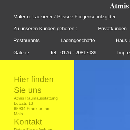
Atmis
Maler u. Lackierer / Plissee Fliegenschutzgitter
Zu unseren Kunden gehören.:
Privatkunden
Restaurants
Ladengeschäfte
Haus 
Galerie
Tel.: 0176 - 20817039
Impr
Hier finden
Sie uns
Atmis Raumausstattung
Lotzstr. 13
65934 Frankfurt am
Main
Kontakt
Rufen Sie einfach an