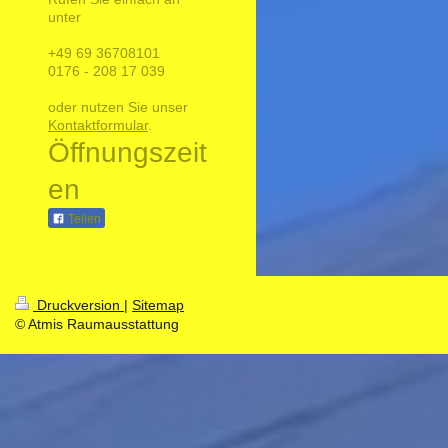
unter
+49 69 36708101
0176 - 208 17 039
oder nutzen Sie unser
Kontaktformular
.
Öffnungszeit
en
Teilen
Druckversion
|
Sitemap
© Atmis Raumausstattung